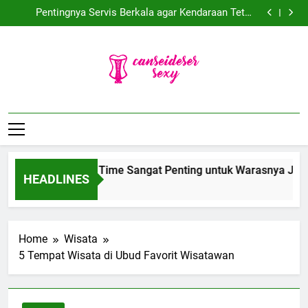
Mengapa Me Time Sangat Penting untuk Warasnya
Skip
Jiwa dan Pikiran
Pentingnya Servis Berkala agar Kendaraan Tetap
to
Aman dan Awet
Jadwal Proliga 2026 Terlengkap dan Tips Nonton
Maksimal
Berikut 7+ Cara Memilih Stylus Pen Terbaik Sesuai
content
Kebutuhan
Mengapa Me Time Sangat Penting untuk Warasnya
Jiwa dan Pikiran
Pentingnya Servis Berkala agar Kendaraan Tetap
Aman dan Awet
Jadwal Proliga 2026 Terlengkap dan Tips Nonton
Maksimal
Berikut 7+ Cara Memilih Stylus Pen Terbaik Sesuai
Canseidesersexy
Kebutuhan
| Seputar
Informasi Dan
Mengapa Me Time Sangat Penting untuk Warasnya Jiwa da
HEADLINES
Terkini
3 Weeks Ago
Home
Wisata
5 Tempat Wisata di Ubud Favorit Wisatawan