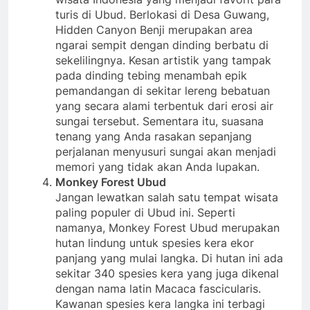
turis di Ubud. Berlokasi di Desa Guwang,
Hidden Canyon Benji merupakan area
ngarai sempit dengan dinding berbatu di
sekelilingnya. Kesan artistik yang tampak
pada dinding tebing menambah epik
pemandangan di sekitar lereng bebatuan
yang secara alami terbentuk dari erosi air
sungai tersebut. Sementara itu, suasana
tenang yang Anda rasakan sepanjang
perjalanan menyusuri sungai akan menjadi
memori yang tidak akan Anda lupakan.
Monkey Forest Ubud
Jangan lewatkan salah satu tempat wisata
paling populer di Ubud ini. Seperti
namanya, Monkey Forest Ubud merupakan
hutan lindung untuk spesies kera ekor
panjang yang mulai langka. Di hutan ini ada
sekitar 340 spesies kera yang juga dikenal
dengan nama latin Macaca fascicularis.
Kawanan spesies kera langka ini terbagi