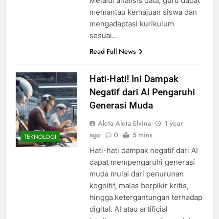
Melalui analisis data, guru dapat
memantau kemajuan siswa dan
mengadaptasi kurikulum
sesuai…
Read Full News
Hati-Hati! Ini Dampak
Negatif dari AI Pengaruhi
Generasi Muda
Aleta Aleta Elvina
1 year
ago
0
5 mins
TEKNOLOGI
Hati-hati dampak negatif dari AI
dapat mempengaruhi generasi
muda mulai dari penurunan
kognitif, malas berpikir kritis,
hingga ketergantungan terhadap
digital. AI atau artificial