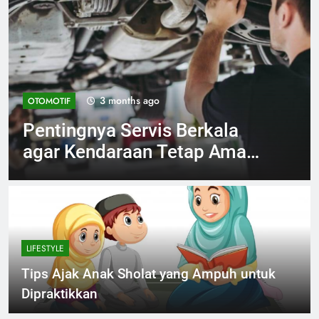
4 months ago
OLAHRAGA
Jadwal Proliga 2026
Terlengkap dan Tips Nonton
Maksimal
LIFESTYLE
Tips Ajak Anak Sholat yang Ampuh untuk
Dipraktikkan