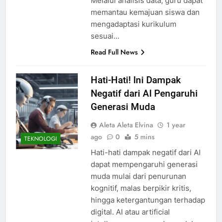
Melalui analisis data, guru dapat
memantau kemajuan siswa dan
mengadaptasi kurikulum
sesuai…
Read Full News
Hati-Hati! Ini Dampak
Negatif dari AI Pengaruhi
Generasi Muda
Aleta Aleta Elvina
1 year
ago
0
5 mins
TEKNOLOGI
Hati-hati dampak negatif dari AI
dapat mempengaruhi generasi
muda mulai dari penurunan
kognitif, malas berpikir kritis,
hingga ketergantungan terhadap
digital. AI atau artificial