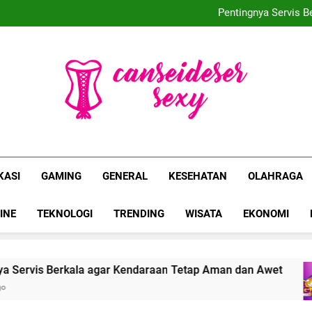
Mengapa Me Time Sanga
Pentingnya Servis 
Jadwal Proliga
Berikut 7+ Cara 
Mengapa Me Time Sanga
Pentingnya Servis 
Jadwal Proliga
Berikut 7+ Cara 
Canseidesersexy | 
Dan Te
KASI
GAMING
GENERAL
KESEHATAN
OLAHRAGA
INE
TEKNOLOGI
TRENDING
WISATA
EKONOMI
a agar Kendaraan Tetap Aman dan Awet
Jadwa
4 Mont