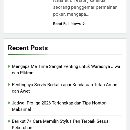
Naismith. Tetapi jika anda
seorang penggemar permainan
poker, mengapa…
Read Full News
Recent Posts
Mengapa Me Time Sangat Penting untuk Warasnya Jiwa
dan Pikiran
Pentingnya Servis Berkala agar Kendaraan Tetap Aman
dan Awet
Jadwal Proliga 2026 Terlengkap dan Tips Nonton
Maksimal
Berikut 7+ Cara Memilih Stylus Pen Terbaik Sesuai
Kebutuhan