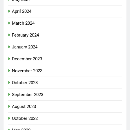
April 2024
March 2024
February 2024
January 2024
December 2023
November 2023
October 2023
September 2023
August 2023
October 2022