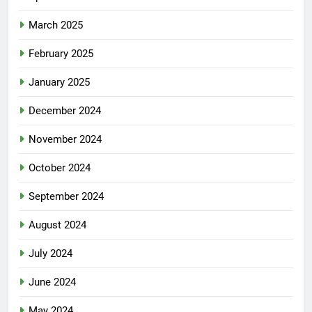
March 2025
February 2025
January 2025
December 2024
November 2024
October 2024
September 2024
August 2024
July 2024
June 2024
May 2024