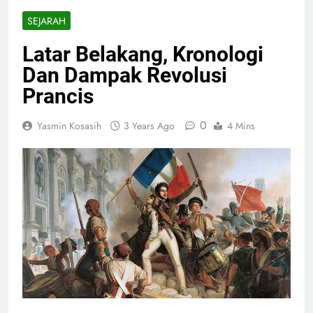
SEJARAH
Latar Belakang, Kronologi
Dan Dampak Revolusi
Prancis
0
Yasmin Kosasih
3 Years Ago
4 Mins