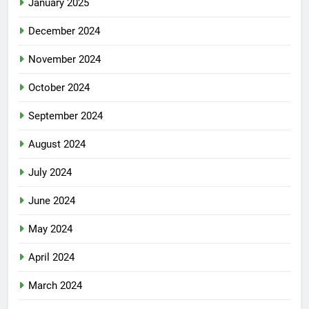
January 2025
December 2024
November 2024
October 2024
September 2024
August 2024
July 2024
June 2024
May 2024
April 2024
March 2024