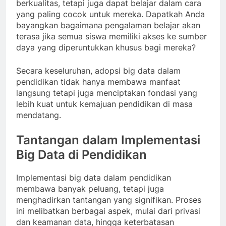
berkualitas, tetapi juga dapat belajar dalam cara
yang paling cocok untuk mereka. Dapatkah Anda
bayangkan bagaimana pengalaman belajar akan
terasa jika semua siswa memiliki akses ke sumber
daya yang diperuntukkan khusus bagi mereka?
Secara keseluruhan, adopsi big data dalam
pendidikan tidak hanya membawa manfaat
langsung tetapi juga menciptakan fondasi yang
lebih kuat untuk kemajuan pendidikan di masa
mendatang.
Tantangan dalam Implementasi
Big Data di Pendidikan
Implementasi big data dalam pendidikan
membawa banyak peluang, tetapi juga
menghadirkan tantangan yang signifikan. Proses
ini melibatkan berbagai aspek, mulai dari privasi
dan keamanan data, hingga keterbatasan