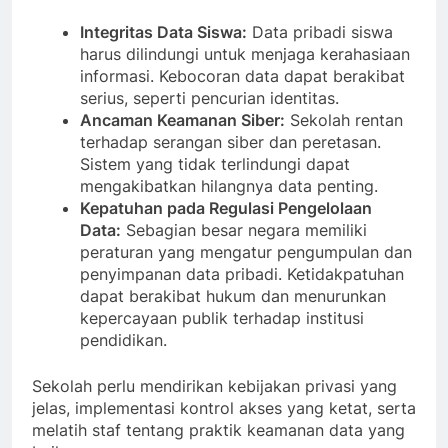
Integritas Data Siswa:
Data pribadi siswa
harus dilindungi untuk menjaga kerahasiaan
informasi. Kebocoran data dapat berakibat
serius, seperti pencurian identitas.
Ancaman Keamanan Siber:
Sekolah rentan
terhadap serangan siber dan peretasan.
Sistem yang tidak terlindungi dapat
mengakibatkan hilangnya data penting.
Kepatuhan pada Regulasi Pengelolaan
Data:
Sebagian besar negara memiliki
peraturan yang mengatur pengumpulan dan
penyimpanan data pribadi. Ketidakpatuhan
dapat berakibat hukum dan menurunkan
kepercayaan publik terhadap institusi
pendidikan.
Sekolah perlu mendirikan kebijakan privasi yang
jelas, implementasi kontrol akses yang ketat, serta
melatih staf tentang praktik keamanan data yang