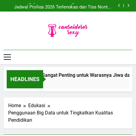
Pentingnya Servis Berkala agar Kendaraan Tetap
Skip
Aman dan Awet
Jadwal Proliga 2026 Terlengkap dan Tips Nonton
to
Maksimal
Berikut 7+ Cara Memilih Stylus Pen Terbaik Sesuai
Kebutuhan
Mengapa Me Time Sangat Penting untuk Warasnya
content
Jiwa dan Pikiran
Pentingnya Servis Berkala agar Kendaraan Tetap
Aman dan Awet
Jadwal Proliga 2026 Terlengkap dan Tips Nonton
Maksimal
Berikut 7+ Cara Memilih Stylus Pen Terbaik Sesuai
Kebutuhan
Canseidesersexy
| Seputar
Informasi Dan
pa Me Time Sangat Penting untuk Warasnya Jiwa dan Pikira
HEADLINES
Terkini
s Ago
Home
Edukasi
Penggunaan Big Data untuk Tingkatkan Kualitas
Pendidikan