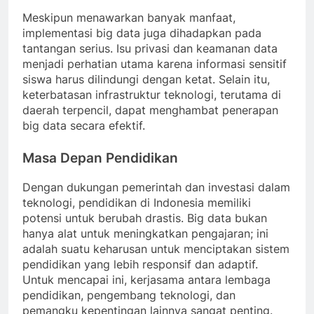
Meskipun menawarkan banyak manfaat,
implementasi big data juga dihadapkan pada
tantangan serius. Isu privasi dan keamanan data
menjadi perhatian utama karena informasi sensitif
siswa harus dilindungi dengan ketat. Selain itu,
keterbatasan infrastruktur teknologi, terutama di
daerah terpencil, dapat menghambat penerapan
big data secara efektif.
Masa Depan Pendidikan
Dengan dukungan pemerintah dan investasi dalam
teknologi, pendidikan di Indonesia memiliki
potensi untuk berubah drastis. Big data bukan
hanya alat untuk meningkatkan pengajaran; ini
adalah suatu keharusan untuk menciptakan sistem
pendidikan yang lebih responsif dan adaptif.
Untuk mencapai ini, kerjasama antara lembaga
pendidikan, pengembang teknologi, dan
pemangku kepentingan lainnya sangat penting.