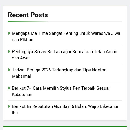
Recent Posts
Mengapa Me Time Sangat Penting untuk Warasnya Jiwa
dan Pikiran
Pentingnya Servis Berkala agar Kendaraan Tetap Aman
dan Awet
Jadwal Proliga 2026 Terlengkap dan Tips Nonton
Maksimal
Berikut 7+ Cara Memilih Stylus Pen Terbaik Sesuai
Kebutuhan
Berikut Ini Kebutuhan Gizi Bayi 6 Bulan, Wajib Diketahui
Ibu