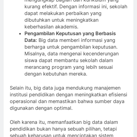
kurang efektif. Dengan informasi ini, sekolah
dapat melakukan perbaikan yang
dibutuhkan untuk meningkatkan
keberhasilan akademis.
Pengambilan Keputusan yang Berbasis
Data:
Big data memberi informasi yang
berharga untuk pengambilan keputusan.
Misalnya, data mengenai kecenderungan
siswa dapat membantu sekolah dalam
merancang program yang lebih sesuai
dengan kebutuhan mereka.
Selain itu, big data juga mendukung manajemen
institusi pendidikan dengan meningkatkan efisiensi
operasional dan memastikan bahwa sumber daya
digunakan dengan optimal.
Oleh karena itu, memanfaatkan big data dalam
pendidikan bukan hanya sebuah pilihan, tetapi
sebuah keharusan untuk menciptakan sistem