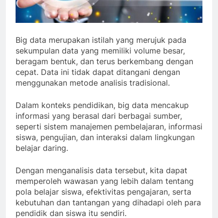
Big data merupakan istilah yang merujuk pada
sekumpulan data yang memiliki volume besar,
beragam bentuk, dan terus berkembang dengan
cepat. Data ini tidak dapat ditangani dengan
menggunakan metode analisis tradisional.
Dalam konteks pendidikan, big data mencakup
informasi yang berasal dari berbagai sumber,
seperti sistem manajemen pembelajaran, informasi
siswa, pengujian, dan interaksi dalam lingkungan
belajar daring.
Dengan menganalisis data tersebut, kita dapat
memperoleh wawasan yang lebih dalam tentang
pola belajar siswa, efektivitas pengajaran, serta
kebutuhan dan tantangan yang dihadapi oleh para
pendidik dan siswa itu sendiri.