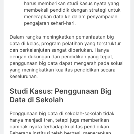
harus memberikan studi kasus nyata yang
membekali pendidik dengan strategi untuk
menerapkan data ke dalam penyampaian
pengajaran sehari-hari.
Dalam rangka meningkatkan pemanfaatan big
data di kelas, program pelatihan yang terstruktur
dan berkelanjutan sangat diperlukan. Hanya
dengan dukungan dan pendidikan yang tepat,
penggunaan big data dapat mengarah pada solusi
yang meningkatkan kualitas pendidikan secara
keseluruhan.
Studi Kasus: Penggunaan Big
Data di Sekolah
Penggunaan big data di sekolah-sekolah tidak
hanya menjadi tren, tetapi juga memberikan
dampak nyata terhadap kualitas pendidikan.
Beberapa institusi telah berhasil menerapkan