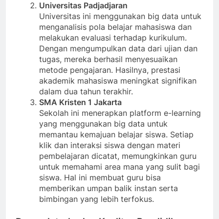
Universitas Padjadjaran
Universitas ini menggunakan big data untuk
menganalisis pola belajar mahasiswa dan
melakukan evaluasi terhadap kurikulum.
Dengan mengumpulkan data dari ujian dan
tugas, mereka berhasil menyesuaikan
metode pengajaran. Hasilnya, prestasi
akademik mahasiswa meningkat signifikan
dalam dua tahun terakhir.
SMA Kristen 1 Jakarta
Sekolah ini menerapkan platform e-learning
yang menggunakan big data untuk
memantau kemajuan belajar siswa. Setiap
klik dan interaksi siswa dengan materi
pembelajaran dicatat, memungkinkan guru
untuk memahami area mana yang sulit bagi
siswa. Hal ini membuat guru bisa
memberikan umpan balik instan serta
bimbingan yang lebih terfokus.